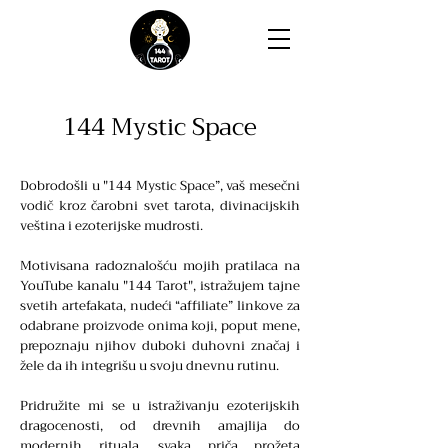
144 Mystic Space
Dobrodošli u "144 Mystic Space”, vaš mesečni
vodič kroz čarobni svet tarota, divinacijskih
veština i ezoterijske mudrosti.
Motivisana radoznalošću mojih pratilaca na
YouTube kanalu "144 Tarot", istražujem tajne
svetih artefakata, nudeći “affiliate” linkove za
odabrane proizvode onima koji, poput mene,
prepoznaju njihov duboki duhovni značaj i
žele da ih integrišu u svoju dnevnu rutinu.
Pridružite mi se u istraživanju ezoterijskih
dragocenosti, od drevnih amajlija do
modernih rituala, svaka priča prožeta