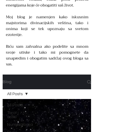
energijama koje će obogatiti vaš život.
Moj blog je namenjen kako iskusnim
majstorima divinacijskih veština, tako i
onima koji se tek upoznaju sa svetom
ezoterije.
Biću vam zahvalna ako podelite sa mnom
svoje utiske i tako mi pomognete da
unapredim i obogatim sadržaj ovog bloga sa
vas.
Blog
All Posts
All Posts
Tarot i
orakl
Numerologija