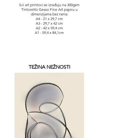
Svi art printovi se izrađuju na 300gsm
Tintoretto Gesso Fine Art papiru u
dimenzijama bez rama:
A4 - 21 x 29,7 cm
A3 - 29,7 x 42 cm
A2 - 42 x 59,4 cm
A1 - 59,4 x 84,1cm
TEŽINA NEŽNOSTI