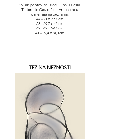
Svi art printovi se izrađuju na 300gsm
Tintoretto Gesso Fine Art papiru u
dimenzijama bez rama:
A4 - 21 x 29,7 cm
A3 - 29,7 x 42 cm
A2 - 42 x 59,4 cm
A1 - 59,4 x 84,1cm
TEŽINA NEŽNOSTI