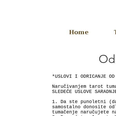
Home
Odr
*USLOVI I ODRICANJE OD
Naručivanjem tarot tum
SLEDEĆE USLOVE SARADNJ
1. Da ste punoletni (d
samostalno donosite od
tumačenje naručujete n