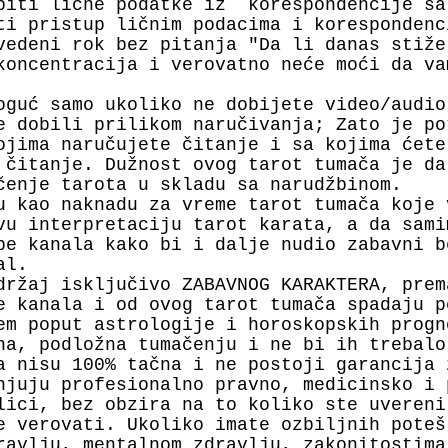
biti lične podatke iz korespondencije sa
ti pristup ličnim podacima i koresponden
vedeni rok bez pitanja "Da li danas stiže
koncentracija i verovatno neće moći da va
oguć samo ukoliko ne dobijete video/audio
e dobili prilikom naručivanja; Zato je po
ojima naručujete čitanje i sa kojima ćete
 čitanje. Dužnost ovog tarot tumača je da
čenje tarota u skladu sa narudžbinom.
u kao naknadu za vreme tarot tumača koje 
vu interpretaciju tarot karata, a da sami
be kanala kako bi i dalje nudio zabavni b
nal.
držaj isključivo ZABAVNOG KARAKTERA, prem
e kanala i od ovog tarot tumača spadaju p
em poput astrologije i horoskopskih progn
na, podložna tumačenju i ne bi ih trebal
a nisu 100% tačna i ne postoji garancija 
njuju profesionalno pravno, medicinsko i 
lici, bez obzira na to koliko ste uvereni
e verovati. Ukoliko imate ozbiljnih poteš
ravlju, mentalnom zdravlju, zakonitostima