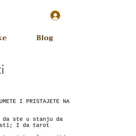
Log In
ke
Blog
i
UMETE I PRISTAJETE NA
 da ste u stanju da
sti; I da tarot