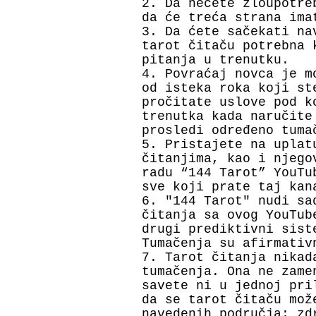
2. Da nećete zloupotre
da će treća strana ima
3. Da ćete sačekati na
tarot čitaču potrebna 
pitanja u trenutku.
4. Povraćaj novca je m
od isteka roka koji st
pročitate uslove pod k
trenutka kada naručite
prosledi određeno tuma
5. Pristajete na uplat
čitanjima, kao i njego
radu “144 Tarot” YouTu
sve koji prate taj ka
6. "144 Tarot" nudi sa
čitanja sa ovog YouTub
drugi prediktivni sist
Tumačenja su afirmativ
7. Tarot čitanja nikad
tumačenja. Ona ne zame
savete ni u jednoj pri
da se tarot čitaču mož
navedenih područja; zd