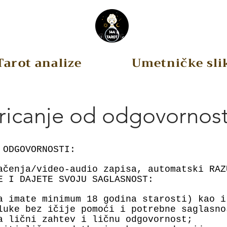
Tarot analize
Umetničke sli
icanje od odgovornost
 ODGOVORNOSTI:
ačenja/video-audio zapisa, automatski RAZ
E I DAJETE SVOJU SAGLASNOST:
a imate minimum 18 godina starosti) kao i
luke bez ičije pomoći i potrebne saglasno
a lični zahtev i ličnu odgovornost;