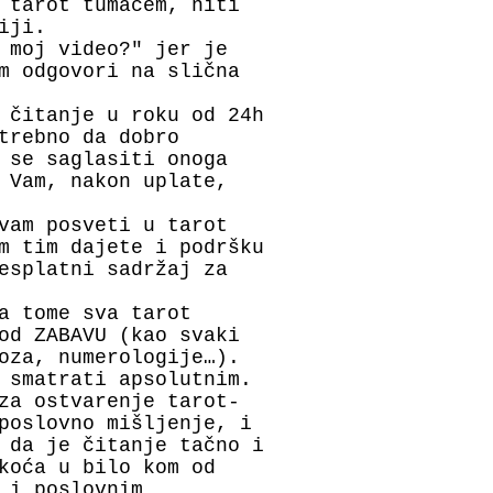
 tarot tumačem, niti
ciji.
 moj video?" jer je
m odgovori na slična
 čitanje u roku od 24h
trebno da dobro
 se saglasiti onoga
 Vam, nakon uplate,
vam posveti u tarot
m tim dajete i podršku
esplatni sadržaj za
a tome sva tarot
od ZABAVU (kao svaki
oza, numerologije…).
o smatrati apsolutnim.
za ostvarenje tarot-
poslovno mišljenje, i
 da je čitanje tačno i
koća u bilo kom od
 i poslovnim